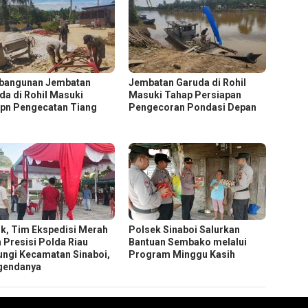
bangunan Jembatan
Jembatan Garuda di Rohil
da di Rohil Masuki
Masuki Tahap Persiapan
pn Pengecatan Tiang
Pengecoran Pondasi Depan
n
k, Tim Ekspedisi Merah
Polsek Sinaboi Salurkan
h Presisi Polda Riau
Bantuan Sembako melalui
ungi Kecamatan Sinaboi,
Program Minggu Kasih
Agendanya