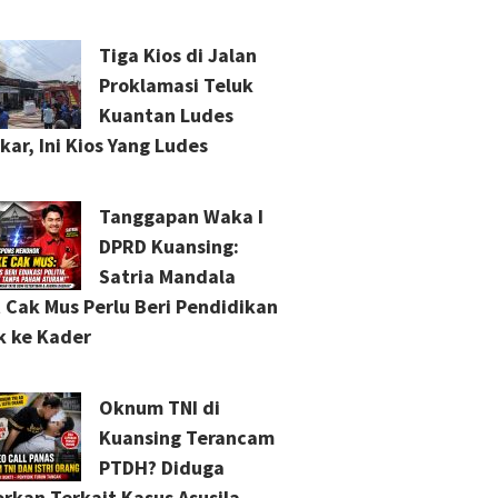
Tiga Kios di Jalan
Proklamasi Teluk
Kuantan Ludes
kar, Ini Kios Yang Ludes
Tanggapan Waka I
DPRD Kuansing:
Satria Mandala
 Cak Mus Perlu Beri Pendidikan
ik ke Kader
Oknum TNI di
Kuansing Terancam
PTDH? Diduga
orkan Terkait Kasus Asusila