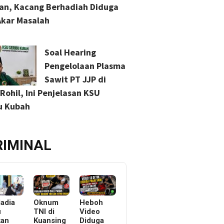
an, Kacang Berhadiah Diduga
Akar Masalah
Soal Hearing
Pengelolaan Plasma
Sawit PT JJP di
Rohil, Ini Penjelasan KSU
u Kubah
RIMINAL
ladia
Oknum
Heboh
u
TNI di
Video
kan
Kuansing
Diduga