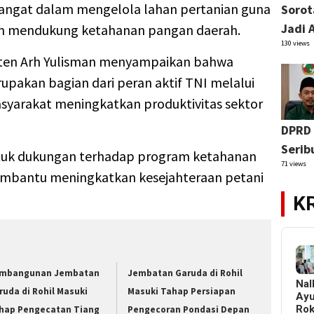
mangat dalam mengelola lahan pertanian guna
Sorot
Jadi 
an mendukung ketahanan pangan daerah.
130 views
ten Arh Yulisman menyampaikan bahwa
pakan bagian dari peran aktif TNI melalui
yarakat meningkatkan produktivitas sektor
DPRD 
Serib
ntuk dukungan terhadap program ketahanan
71 views
embantu meningkatkan kesejahteraan petani
K
mbangunan Jembatan
Jembatan Garuda di Rohil
Nal
ruda di Rohil Masuki
Masuki Tahap Persiapan
Ay
Ro
hap Pengecatan Tiang
Pengecoran Pondasi Depan