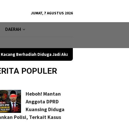
JUMAT, 7 AGUSTUS 2026
DAERAH
ah Diduga Jadi Akar Masalah
Nalladia Ayu Rokan Serap A
ERITA POPULER
Heboh! Mantan
Anggota DPRD
Kuansing Diduga
nkan Polisi, Terkait Kasus