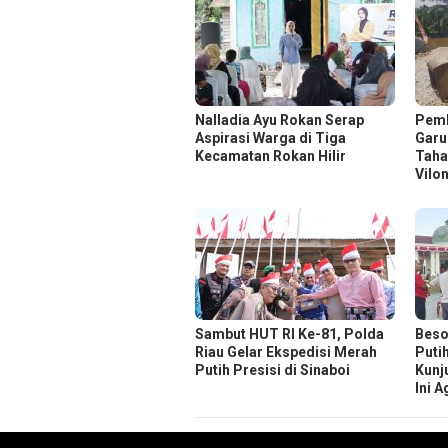
Nalladia Ayu Rokan Serap
Pem
Aspirasi Warga di Tiga
Garu
Kecamatan Rokan Hilir
Taha
Vilo
Sambut HUT RI Ke-81, Polda
Beso
Riau Gelar Ekspedisi Merah
Puti
Putih Presisi di Sinaboi
Kunj
Ini 