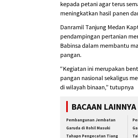
kepada petani agar terus se
meningkatkan hasil panen d
Danramil Tanjung Medan Kap
pendampingan pertanian meru
Babinsa dalam membantu mas
pangan.
“Kegiatan ini merupakan be
pangan nasional sekaligus m
di wilayah binaan,” tutupnya
BACAAN LAINNYA
Pembangunan Jembatan
Pe
Garuda di Rohil Masuki
Ga
Tahapn Pengecatan Tiang
Ta