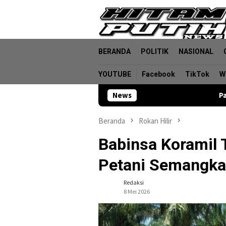
Loncat
ke
konten
BERANDA
POLITIK
NASIONAL
YOUTUBE
Facebook
TikTok
W
News
Pasar Malam Dep
Beranda
Rokan Hilir
Babinsa Koramil
Petani Semangka
Redaksi
8 Mei 2026