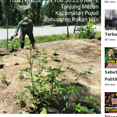
862 views
Terba
507 views
Sebut
Polit
305 views
Dilap