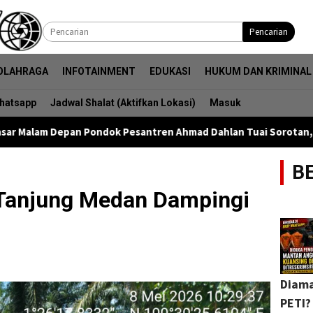
Pencarian
OLAHRAGA
INFOTAINMENT
EDUKASI
HUKUM DAN KRIMINAL
hatsapp
Jadwal Shalat (Aktifkan Lokasi)
Masuk
an Pondok Pesantren Ahmad Dahlan Tuai Sorotan, Kacang Berhadi
B
 Tanjung Medan Dampingi
Diama
PETI?