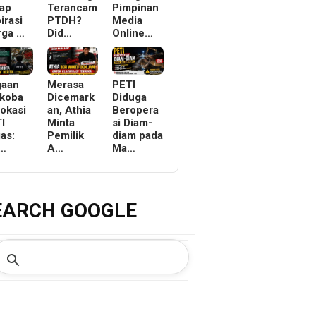
ap
Terancam
Pimpinan
irasi
PTDH?
Media
rga …
Did…
Online…
gaan
Merasa
PETI
koba
Dicemark
Diduga
Lokasi
an, Athia
Beropera
I
Minta
si Diam-
as:
Pemilik
diam pada
r…
A…
Ma…
EARCH GOOGLE