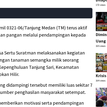
172 views
mil 0321-06/Tanjung Medan (TM) terus aktif
an pangan melalui pendampingan kepada
Dimin
Uang 
165 views
nsa Sertu Suratman melaksanakan kegiatan
gan tanaman semangka milik seorang
Kepenghuluan Tanjung Sari, Kecamatan
an Hilir.
Krisi
164 views
g didampingi tersebut memiliki luas sekitar 7
 sumber penghasilan masyarakat setempat.
 memberikan motivasi serta pendampingan