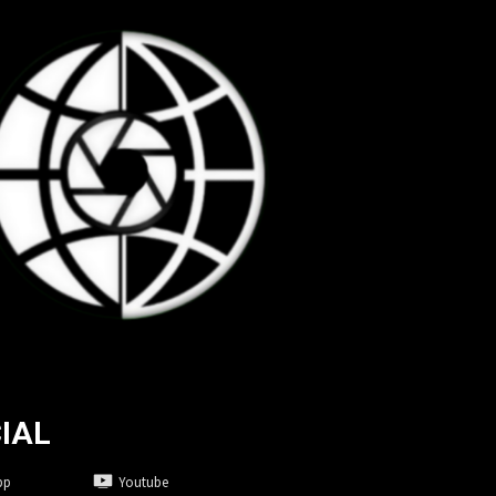
IAL
pp
Youtube