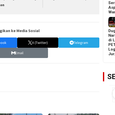
Ser
lon
Asp
Wa
gikan ke Media Sosial
Du
Nar
di 
book
X (Twitter)
Telegram
PET
Log
Email
Ju
S