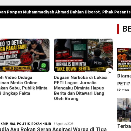
ammadiyah Ahmad Dahlan Disorot, Pihak Pesantren Tegaskan P
B
»
Diama
h Video Diduga
Dugaan Narkoba di Lokasi
Meras
inan Media Online
PETI Logas: Jurnalis
Minta 
PETI?
kan Sabu, Publik Minta
Mengaku Diminta Hapus
Klarif
874 views
si Ungkap Fakta
Berita dan Ditawari Uang
Tempu
Oleh Birong
 KRIMINAL
,
POLITIK
,
ROKAN HILIR
Redaksi
6 Agustus 2026
Terba
adia Ayu Rokan Serap Aspirasi Warga di Tiga