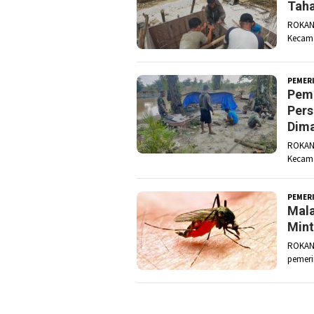
Taha
ROKAN 
Kecama
PEMER
Pemb
Pers
Dim
ROKAN 
Kecama
PEMER
Mala
Mint
ROKAN 
pemeri