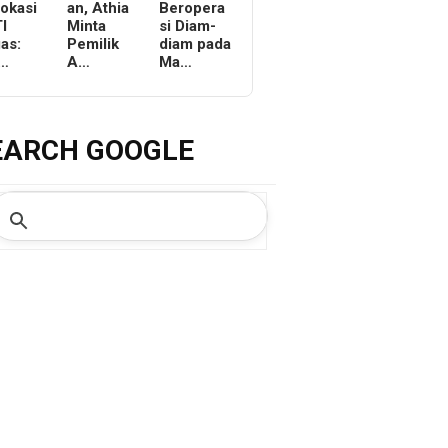
Lokasi
an, Athia
Beropera
I
Minta
si Diam-
as:
Pemilik
diam pada
r…
A…
Ma…
EARCH GOOGLE