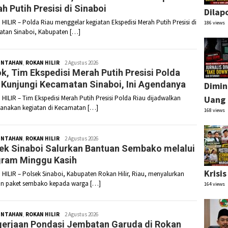
h Putih Presisi di Sinaboi
Dilap
HILIR – Polda Riau menggelar kegiatan Ekspedisi Merah Putih Presisi di
186 views
tan Sinaboi, Kabupaten […]
INTAHAN
,
ROKAN HILIR
Redaksi
2 Agustus 2026
k, Tim Ekspedisi Merah Putih Presisi Polda
 Kunjungi Kecamatan Sinaboi, Ini Agendanya
Dimin
HILIR – Tim Ekspedisi Merah Putih Presisi Polda Riau dijadwalkan
Uang 
anakan kegiatan di Kecamatan […]
168 views
INTAHAN
,
ROKAN HILIR
Redaksi
2 Agustus 2026
ek Sinaboi Salurkan Bantuan Sembako melalui
ram Minggu Kasih
Krisi
HILIR – Polsek Sinaboi, Kabupaten Rokan Hilir, Riau, menyalurkan
n paket sembako kepada warga […]
164 views
INTAHAN
,
ROKAN HILIR
Redaksi
2 Agustus 2026
erjaan Pondasi Jembatan Garuda di Rokan