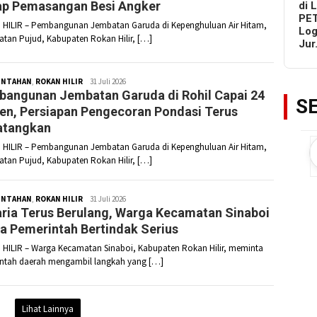
p Pemasangan Besi Angker
di 
PET
HILIR – Pembangunan Jembatan Garuda di Kepenghuluan Air Hitam,
Log
tan Pujud, Kabupaten Rokan Hilir, […]
Ju
INTAHAN
,
ROKAN HILIR
Redaksi
31 Juli 2026
angunan Jembatan Garuda di Rohil Capai 24
S
en, Persiapan Pengecoran Pondasi Terus
atangkan
HILIR – Pembangunan Jembatan Garuda di Kepenghuluan Air Hitam,
tan Pujud, Kabupaten Rokan Hilir, […]
INTAHAN
,
ROKAN HILIR
Redaksi
31 Juli 2026
ria Terus Berulang, Warga Kecamatan Sinaboi
a Pemerintah Bertindak Serius
HILIR – Warga Kecamatan Sinaboi, Kabupaten Rokan Hilir, meminta
ntah daerah mengambil langkah yang […]
Lihat Lainnya