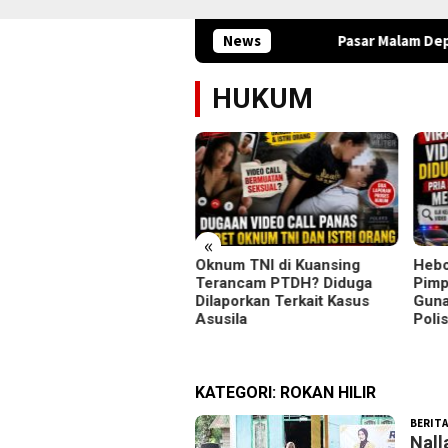
News
Pasar Malam Depan Ponpes Muh
HUKUM
«
ladia Ayu Rokan Serap
Oknum TNI di Kuansing
Hebo
irasi Warga di Tiga
Terancam PTDH? Diduga
Pimp
amatan Rokan Hilir
Dilaporkan Terkait Kasus
Guna
Asusila
Poli
KATEGORI:
ROKAN HILIR
BERITA
Nall