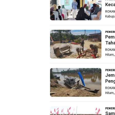
Keca
ROKAN 
Kabupa
PEMER
Pemb
Taha
ROKAN 
Hitam,
PEMER
Jemb
Peng
ROKAN 
Hitam,
PEMER
Samb