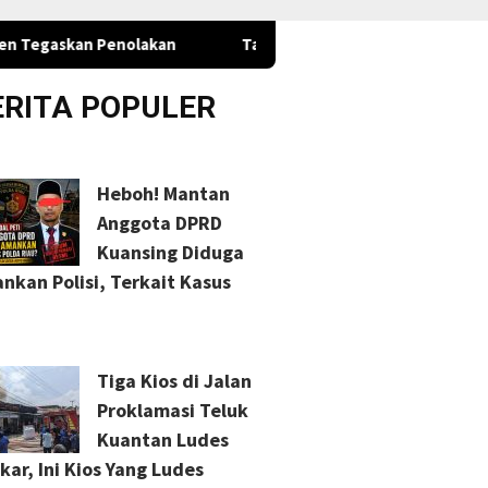
enolakan
Tanggapi Keresahan Warga, Pemkab Kuansing Mi
ERITA POPULER
Heboh! Mantan
Anggota DPRD
Kuansing Diduga
nkan Polisi, Terkait Kasus
a Dicemarkan, Athia
PETI Diduga Beroperasi
Nalladi
Pemilik Akun TikTok
Diam-diam pada Malam Hari
Aspiras
ikasi Terbuka atau
di Simpang Cuko Kari,
Kecamat
h Jalur Hukum
Gunakan Excavator ?
Tiga Kios di Jalan
Proklamasi Teluk
Kuantan Ludes
kar, Ini Kios Yang Ludes