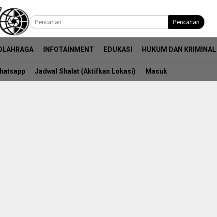
Pencarian
OLAHRAGA
INFOTAINMENT
EDUKASI
HUKUM DAN KRIMINAL
hatsapp
Jadwal Shalat (Aktifkan Lokasi)
Masuk