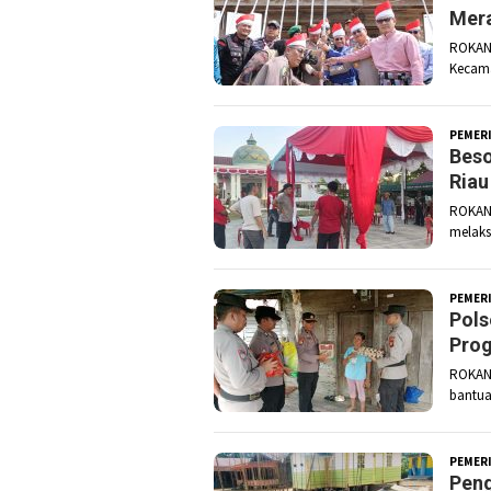
Mera
ROKAN 
Kecama
PEMER
Beso
Riau
ROKAN 
melaks
PEMER
Pols
Prog
ROKAN 
bantua
PEMER
Peng