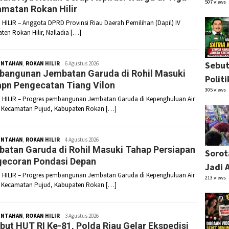
507 views
matan Rokan Hilir
HILIR – Anggota DPRD Provinsi Riau Daerah Pemilihan (Dapil) IV
ten Rokan Hilir, Nalladia […]
Sebut
INTAHAN
,
ROKAN HILIR
Redaksi
6 Agustus 2026
angunan Jembatan Garuda di Rohil Masuki
Polit
pn Pengecatan Tiang Vilon
305 views
HILIR – Progres pembangunan Jembatan Garuda di Kepenghuluan Air
 Kecamatan Pujud, Kabupaten Rokan […]
INTAHAN
,
ROKAN HILIR
Redaksi
4 Agustus 2026
atan Garuda di Rohil Masuki Tahap Persiapan
Sorot
ecoran Pondasi Depan
Jadi 
HILIR – Progres pembangunan Jembatan Garuda di Kepenghuluan Air
213 views
 Kecamatan Pujud, Kabupaten Rokan […]
INTAHAN
,
ROKAN HILIR
Redaksi
3 Agustus 2026
ut HUT RI Ke-81, Polda Riau Gelar Ekspedisi