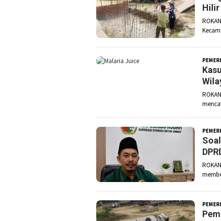
Hili
ROKAN 
Kecama
PEMER
Kasu
Wila
ROKAN 
mencat
PEMER
Soal
DPRD
ROKAN 
member
PEMER
Pemb