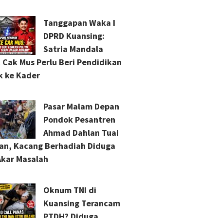
Tanggapan Waka I
DPRD Kuansing:
Satria Mandala
 Cak Mus Perlu Beri Pendidikan
ik ke Kader
Pasar Malam Depan
Pondok Pesantren
Ahmad Dahlan Tuai
an, Kacang Berhadiah Diduga
Akar Masalah
Oknum TNI di
Kuansing Terancam
PTDH? Diduga