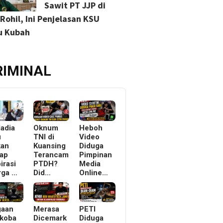
Sawit PT JJP di
Rohil, Ini Penjelasan KSU
u Kubah
RIMINAL
ladia
Oknum
Heboh
u
TNI di
Video
kan
Kuansing
Diduga
ap
Terancam
Pimpinan
irasi
PTDH?
Media
rga …
Did…
Online…
gaan
Merasa
PETI
koba
Dicemark
Diduga