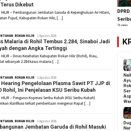
r Terus Dikebut
DPRD 
HILIR – Pembangunan Jembatan Garuda di Kepenghuluan Air Hitam,
tan Pujud, Kabupaten Rokan Hilir, […]
Serib
73 views
INTAHAN
,
ROKAN HILIR
Redaksi
1 Agustus 2026
K
s Malaria di Rohil Tembus 2.284, Sinaboi Jadi
yah dengan Angka Tertinggi
HILIR – Dinas Kesehatan Kabupaten Rokan Hilir (Rohil), Riau,
at sebanyak 2.284 kasus malaria […]
Nal
INTAHAN
,
ROKAN HILIR
Redaksi
1 Agustus 2026
Ay
 Hearing Pengelolaan Plasma Sawit PT JJP di
Ro
 Rohil, Ini Penjelasan KSU Seribu Kubah
Ser
Asp
HILIR – Pengurus Koperasi Seribu Kubah (KSU Seribu Kubah)
Wa
ikan klarifikasi terkait pemberitaan mengenai Rapat […]
INTAHAN
,
ROKAN HILIR
Redaksi
1 Agustus 2026
Du
angunan Jembatan Garuda di Rohil Masuki
Nar