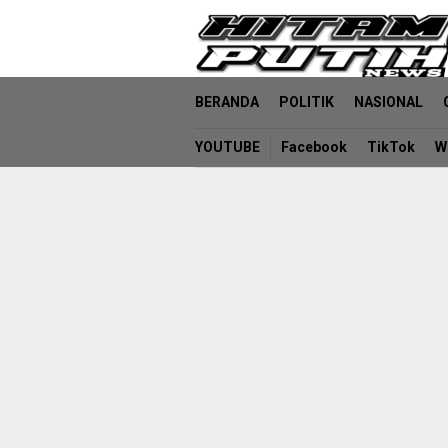
Loncat
ke
konten
BERANDA
POLITIK
NASIONAL
YOUTUBE
Facebook
TikTok
W