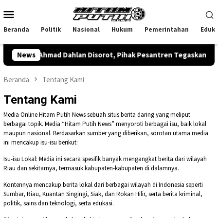
Loncat
Menu
ke
Mobile
konten
Beranda
Politik
Nasional
Hukum
Pemerintahan
Eduka
diyah Ahmad Dahlan Disorot, Pihak Pesantren Tegaskan Penola
News
Beranda
Tentang Kami
Tentang Kami
Media Online Hitam Putih News sebuah situs berita daring yang meliput
berbagai topik. Media “Hitam Putih News” menyoroti berbagai isu, baik lokal
maupun nasional. Berdasarkan sumber yang diberikan, sorotan utama media
ini mencakup isu-isu berikut:
Isu-isu Lokal: Media ini secara spesifik banyak mengangkat berita dari wilayah
Riau dan sekitarnya, termasuk kabupaten-kabupaten di dalamnya.
Kontennya mencakup berita lokal dari berbagai wilayah di Indonesia seperti
Sumbar, Riau, Kuantan Singingi, Siak, dan Rokan Hilir, serta berita kriminal,
politik, sains dan teknologi, serta edukasi.