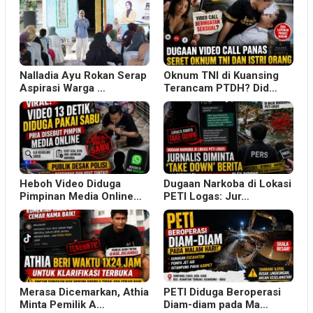
Nalladia Ayu Rokan Serap
Oknum TNI di Kuansing
Aspirasi Warga …
Terancam PTDH? Did…
Heboh Video Diduga
Dugaan Narkoba di Lokasi
Pimpinan Media Online…
PETI Logas: Jur…
Merasa Dicemarkan, Athia
PETI Diduga Beroperasi
Minta Pemilik A…
Diam-diam pada Ma…