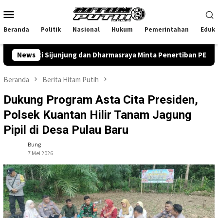
Loncat
Menu
ke
Mobile
konten
Beranda
Politik
Nasional
Hukum
Pemerintahan
Eduka
rati Sijunjung dan Dharmasraya Minta Penertiban PETI
News
Di
Beranda
Berita Hitam Putih
Dukung Program Asta Cita Presiden,
Polsek Kuantan Hilir Tanam Jagung
Pipil di Desa Pulau Baru
Bung
7 Mei 2026