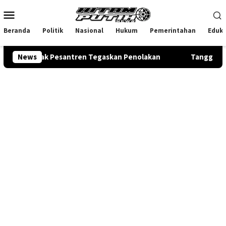
Loncat
Menu
ke
Mobile
konten
Beranda
Politik
Nasional
Hukum
Pemerintahan
Eduka
 Pihak Pesantren Tegaskan Penolakan
News
Tanggapi Keresah