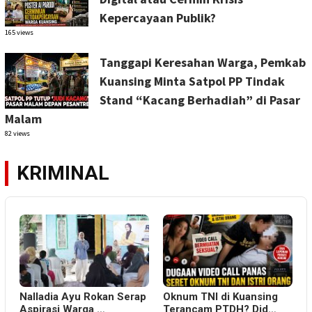
Kepercayaan Publik?
165 views
Tanggapi Keresahan Warga, Pemkab
Kuansing Minta Satpol PP Tindak
Stand “Kacang Berhadiah” di Pasar
Malam
82 views
KRIMINAL
Nalladia Ayu Rokan Serap
Oknum TNI di Kuansing
Aspirasi Warga …
Terancam PTDH? Did…