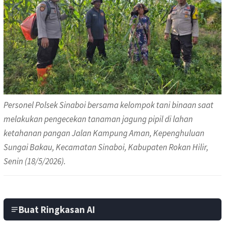
Personel Polsek Sinaboi bersama kelompok tani binaan saat
melakukan pengecekan tanaman jagung pipil di lahan
ketahanan pangan Jalan Kampung Aman, Kepenghuluan
Sungai Bakau, Kecamatan Sinaboi, Kabupaten Rokan Hilir,
Senin (18/5/2026).
Buat Ringkasan AI