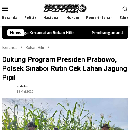
Loncat
Menu
ke
Mobile
konten
Beranda
Politik
Nasional
Hukum
Pemerintahan
Eduka
 Tiga Kecamatan Rokan Hilir
News
Pembangunan Jembatan Garud
Beranda
Rokan Hilir
Dukung Program Presiden Prabowo,
Polsek Sinaboi Rutin Cek Lahan Jagung
Pipil
Redaksi
18 Mei 2026