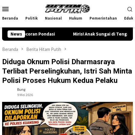
Loncat
Menu
ke
Mobile
konten
Beranda
Politik
Nasional
Hukum
Pemerintahan
Eduka
oran Pondasi
News
Miris! Anak Sungai di Tengah Permukiman
Beranda
Berita Hitam Putih
Diduga Oknum Polisi Dharmasraya
Terlibat Perselingkuhan, Istri Sah Minta
Polisi Proses Hukum Kedua Pelaku
Bung
9 Mei 2026