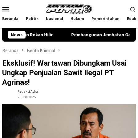
Loncat
Menu
ke
Mobile
konten
Beranda
Politik
Nasional
Hukum
Pemerintahan
Eduka
an Rokan Hilir
News
Pembangunan Jembatan Garuda di Rohil M
Beranda
Berita Kriminal
Eksklusif! Wartawan Dibungkam Usai
Ungkap Penjualan Sawit Ilegal PT
Agrinas!
Redaksi Adra
29 Juli 2025