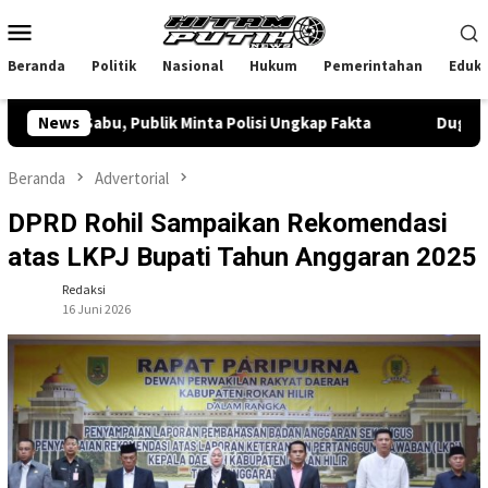
Loncat
Menu
ke
Mobile
konten
Beranda
Politik
Nasional
Hukum
Pemerintahan
Eduka
abu, Publik Minta Polisi Ungkap Fakta
News
Dugaan Narkoba di
Beranda
Advertorial
DPRD Rohil Sampaikan Rekomendasi
atas LKPJ Bupati Tahun Anggaran 2025
Redaksi
16 Juni 2026