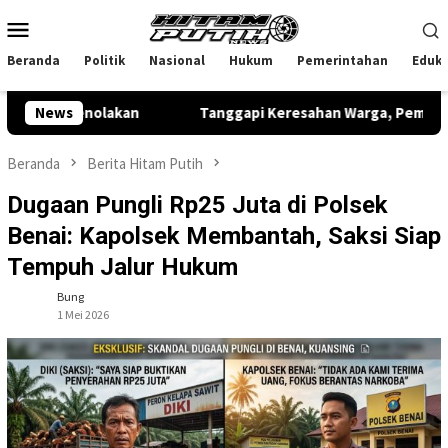
Loncat
Menu
ke
Mobile
konten
Beranda
Politik
Nasional
Hukum
Pemerintahan
Eduka
Penolakan
News
Tanggapi Keresahan Warga, Pemkab Kuansing M
Beranda
Berita Hitam Putih
Dugaan Pungli Rp25 Juta di Polsek
Benai: Kapolsek Membantah, Saksi Siap
Tempuh Jalur Hukum
Bung
1 Mei 2026