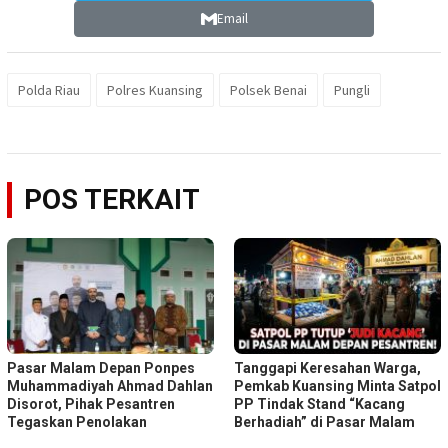
Email
Polda Riau
Polres Kuansing
Polsek Benai
Pungli
POS TERKAIT
Pasar Malam Depan Ponpes
Tanggapi Keresahan Warga,
Muhammadiyah Ahmad Dahlan
Pemkab Kuansing Minta Satpol
Disorot, Pihak Pesantren
PP Tindak Stand “Kacang
Tegaskan Penolakan
Berhadiah” di Pasar Malam