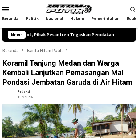
Loncat
Menu
ke
Mobile
konten
Beranda
Politik
Nasional
Hukum
Pemerintahan
Eduka
ot, Pihak Pesantren Tegaskan Penolakan
News
Tanggapi Kere
Beranda
Berita Hitam Putih
Koramil Tanjung Medan dan Warga
Kembali Lanjutkan Pemasangan Mal
Pondasi Jembatan Garuda di Air Hitam
Redaksi
19 Mei 2026