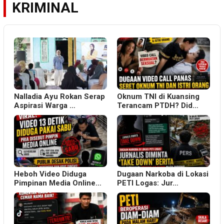
KRIMINAL
Nalladia Ayu Rokan Serap
Oknum TNI di Kuansing
Aspirasi Warga …
Terancam PTDH? Did…
Heboh Video Diduga
Dugaan Narkoba di Lokasi
Pimpinan Media Online…
PETI Logas: Jur…