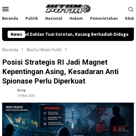
Loncat
Menu
ke
Mobile
konten
Beranda
Politik
Nasional
Hukum
Pemerintahan
Eduka
ad Dahlan Tuai Sorotan, Kacang Berhadiah Diduga Jadi Akar Ma
News
Beranda
Berita Hitam Putih
Posisi Strategis RI Jadi Magnet
Kepentingan Asing, Kesadaran Anti
Spionase Perlu Diperkuat
Bung
19 Mei 2026