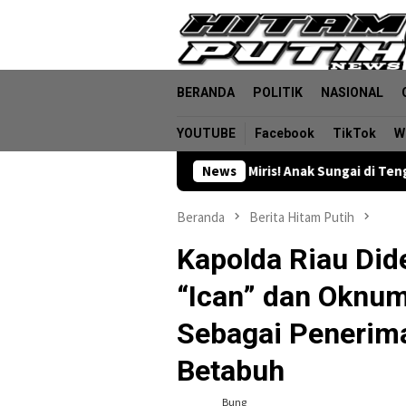
Loncat
ke
konten
BERANDA
POLITIK
NASIONAL
YOUTUBE
Facebook
TikTok
W
Miris! Anak Sungai di Tengah Permukiman Si
News
Beranda
Berita Hitam Putih
Kapolda Riau Di
“Ican” dan Oknum
Sebagai Penerima
Betabuh
Bung