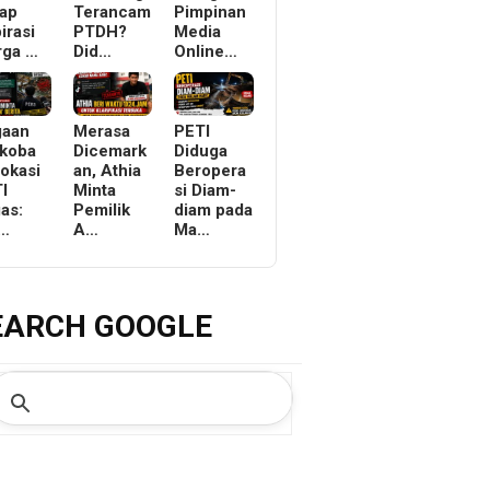
ap
Terancam
Pimpinan
irasi
PTDH?
Media
rga …
Did…
Online…
gaan
Merasa
PETI
koba
Dicemark
Diduga
Lokasi
an, Athia
Beropera
I
Minta
si Diam-
as:
Pemilik
diam pada
r…
A…
Ma…
EARCH GOOGLE