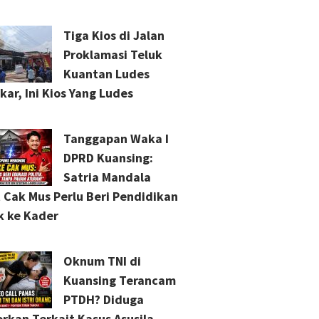
Tiga Kios di Jalan
Proklamasi Teluk
Kuantan Ludes
kar, Ini Kios Yang Ludes
Tanggapan Waka I
DPRD Kuansing:
Satria Mandala
 Cak Mus Perlu Beri Pendidikan
ik ke Kader
Oknum TNI di
Kuansing Terancam
PTDH? Diduga
orkan Terkait Kasus Asusila