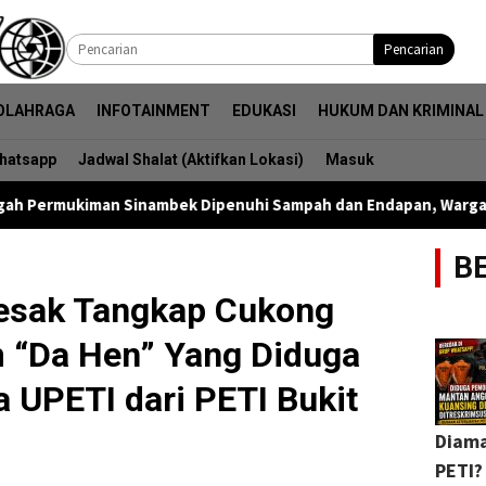
Pencarian
OLAHRAGA
INFOTAINMENT
EDUKASI
HUKUM DAN KRIMINAL
hatsapp
Jadwal Shalat (Aktifkan Lokasi)
Masuk
nambek Dipenuhi Sampah dan Endapan, Warga Desak Pemkab Kuan
B
desak Tangkap Cukong
 “Da Hen” Yang Diduga
 UPETI dari PETI Bukit
Diama
PETI?