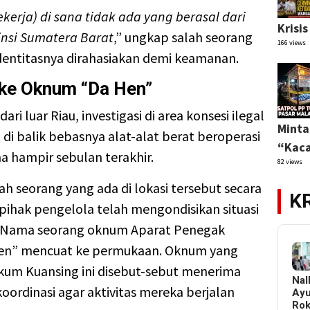
kerja) di sana tidak ada yang berasal dari
Krisi
insi Sumatera Barat
,” ungkap salah seorang
166 views
dentitasnya dirahasiakan demi keamanan.
 ke Oknum “Da Hen”
i luar Riau, investigasi di area konsesi ilegal
Minta
di balik bebasnya alat-alat berat beroperasi
“Kaca
 hampir sebulan terakhir.
82 views
alah seorang yang ada di lokasi tersebut secara
K
ihak pengelola telah mengondisikan situasi
. Nama seorang oknum Aparat Penegak
Hen” mencuat ke permukaan. Oknum yang
ukum Kuansing ini disebut-sebut menerima
Nal
koordinasi agar aktivitas mereka berjalan
Ay
Ro