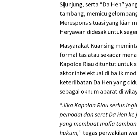
Sijunjung, serta “Da Hen” ya
tambang, memicu gelombang 
Merespons situasi yang kian 
Heryawan didesak untuk seger
Masyarakat Kuansing meminta
formalitas atau sekadar mena
Kapolda Riau dituntut untuk
aktor intelektual di balik mo
keterlibatan Da Hen yang d
sebagai oknum aparat di wila
“
Jika Kapolda Riau serius in
pemodal dan seret Da Hen ke 
yang membuat mafia tambang 
hukum,
” tegas perwakilan wa