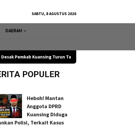
SABTU, 8 AGUSTUS 2026
DAERAH
sing Turun Tangan
Pasar Malam Depan Ponpes Muhammadi
ERITA POPULER
Heboh! Mantan
Anggota DPRD
Kuansing Diduga
nkan Polisi, Terkait Kasus