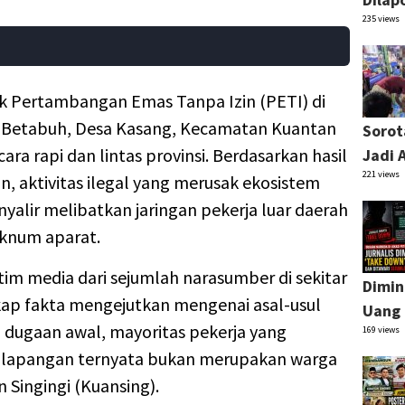
235 views
k Pertambangan Emas Tanpa Izin (PETI) di
 Betabuh, Desa Kasang, Kecamatan Kuantan
Sorot
ra rapi dan lintas provinsi. Berdasarkan hasil
Jadi 
221 views
an, aktivitas ilegal yang merusak ekosistem
sinyalir melibatkan jaringan pekerja luar daerah
oknum aparat.
tim media dari sejumlah narasumber di sekitar
Dimin
ap fakta mengejutkan mengenai asal-usul
Uang 
 dugaan awal, mayoritas pekerja yang
169 views
i lapangan ternyata bukan merupakan warga
Singingi (Kuansing).