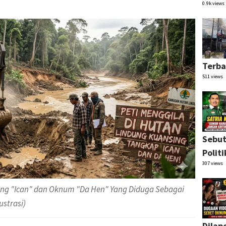
0.9k views
Terba
511 views
Sebut
Polit
307 views
ng "Ican" dan Oknum "Da Hen" Yang Diduga Sebagai
ustrasi)
Dilap