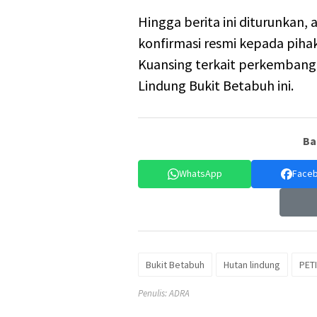
Hingga berita ini diturunkan
konfirmasi resmi kepada pihak
Kuansing terkait perkembanga
Lindung Bukit Betabuh ini.
Ba
WhatsApp
Face
Bukit Betabuh
Hutan lindung
PETI
Penulis: ADRA