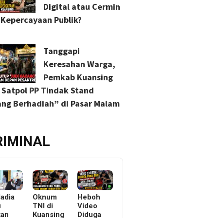
Digital atau Cermin
s Kepercayaan Publik?
Tanggapi
Keresahan Warga,
Pemkab Kuansing
 Satpol PP Tindak Stand
ng Berhadiah” di Pasar Malam
RIMINAL
ladia
Oknum
Heboh
u
TNI di
Video
kan
Kuansing
Diduga