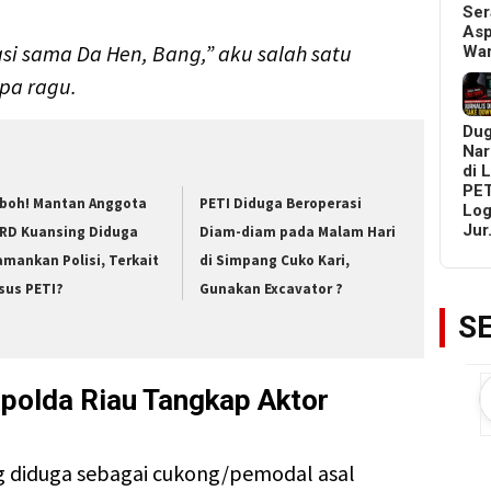
Ser
Asp
si sama Da Hen, Bang,” aku salah satu
Wa
npa ragu.
Du
Nar
di 
PET
boh! Mantan Anggota
PETI Diduga Beroperasi
Log
Ju
RD Kuansing Diduga
Diam-diam pada Malam Hari
amankan Polisi, Terkait
di Simpang Cuko Kari,
sus PETI?
Gunakan Excavator ?
S
polda Riau Tangkap Aktor
 diduga sebagai cukong/pemodal asal