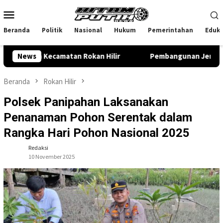
Loncat
Menu
ke
Mobile
konten
Beranda
Politik
Nasional
Hukum
Pemerintahan
Eduka
iga Kecamatan Rokan Hilir
News
Pembangunan Jembatan Garuda 
Beranda
Rokan Hilir
Polsek Panipahan Laksanakan
Penanaman Pohon Serentak dalam
Rangka Hari Pohon Nasional 2025
Redaksi
10 November 2025