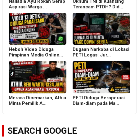
Nalladia Ayu Rokan Serap
Oknum TNI di Kuansing
Aspirasi Warga …
Terancam PTDH? Did…
Heboh Video Diduga
Dugaan Narkoba di Lokasi
Pimpinan Media Online…
PETI Logas: Jur…
Merasa Dicemarkan, Athia
PETI Diduga Beroperasi
Minta Pemilik A…
Diam-diam pada Ma…
SEARCH GOOGLE