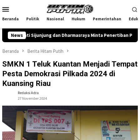
Loncat
Menu
ke
Mobile
konten
Beranda
Politik
Nasional
Hukum
Pemerintahan
Eduka
rati Sijunjung dan Dharmasraya Minta Penertiban PETI
News
Did
Beranda
Berita Hitam Putih
SMKN 1 Teluk Kuantan Menjadi Tempat
Pesta Demokrasi Pilkada 2024 di
Kuansing Riau
Redaksi Adra
27 November 2024