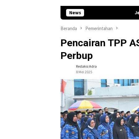
News
Jelang Pacu Jalur 
Beranda
Pemerintahan
Pencairan TPP A
Perbup
Redaksi Adra
8 Mei 2025