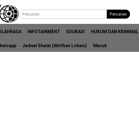
Pencarian
OLAHRAGA
INFOTAINMENT
EDUKASI
HUKUM DAN KRIMINAL
hatsapp
Jadwal Shalat (Aktifkan Lokasi)
Masuk