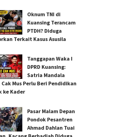
Oknum TNI di
Kuansing Terancam
PTDH? Diduga
orkan Terkait Kasus Asusila
Tanggapan Waka I
DPRD Kuansing:
Satria Mandala
 Cak Mus Perlu Beri Pendidikan
ik ke Kader
Pasar Malam Depan
Pondok Pesantren
Ahmad Dahlan Tuai
an, Kacang Berhadiah Diduga