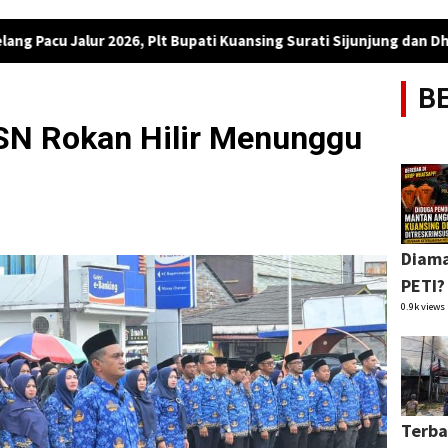
2026, Plt Bupati Kuansing Surati Sijunjung dan Dharmasraya Mint
B
SN Rokan Hilir Menunggu
Diama
PETI?
0.9k views
Terba