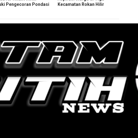
ki Pengecoran Pondasi
Kecamatan Rokan Hilir