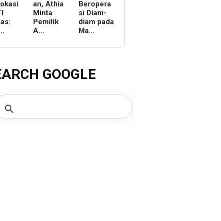
Lokasi
an, Athia
Beropera
I
Minta
si Diam-
as:
Pemilik
diam pada
r…
A…
Ma…
EARCH GOOGLE