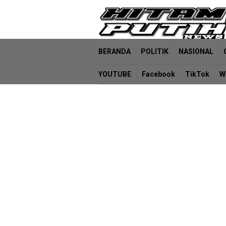
Loncat
ke
konten
BERANDA
POLITIK
NASIONAL
YOUTUBE
Facebook
TikTok
W