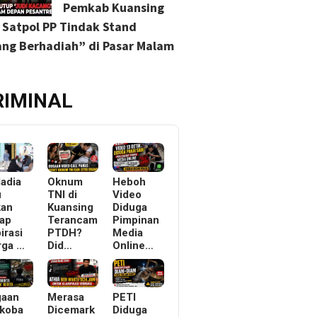
Pemkab Kuansing
 Satpol PP Tindak Stand
ng Berhadiah” di Pasar Malam
RIMINAL
ladia
Oknum
Heboh
u
TNI di
Video
kan
Kuansing
Diduga
ap
Terancam
Pimpinan
irasi
PTDH?
Media
rga …
Did…
Online…
gaan
Merasa
PETI
koba
Dicemark
Diduga