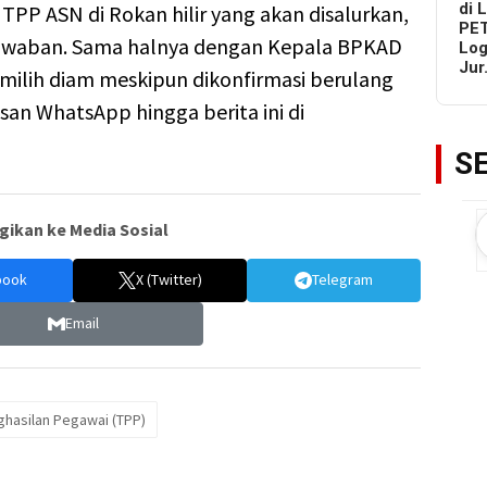
di 
TPP ASN di Rokan hilir yang akan disalurkan,
PET
jawaban. Sama halnya dengan Kepala BPKAD
Log
Ju
milih diam meskipun dikonfirmasi berulang
san WhatsApp hingga berita ini di
S
gikan ke Media Sosial
book
X (Twitter)
Telegram
Email
hasilan Pegawai (TPP)