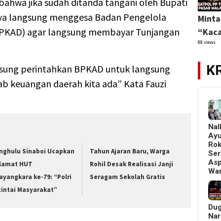
bahwa jika sudah ditanda tangani oleh Bupati
rinya langsung menggesa Badan Pengelola
Minta
BPKAD) agar langsung membayar Tunjangan
“Kaca
88 views
K
ngsung perintahkan BPKAD untuk langsung
b keuangan daerah kita ada” Kata Fauzi
Nal
Ay
Ro
nghulu Sinaboi Ucapkan
Tahun Ajaran Baru, Warga
Ser
Asp
lamat HUT
Rohil Desak Realisasi Janji
Wa
ayangkara ke-79: “Polri
Seragam Sekolah Gratis
cintai Masyarakat”
Du
Nar