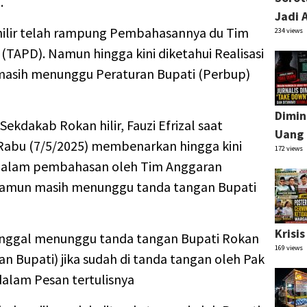
.
Jadi 
hilir telah rampung Pembahasannya du Tim
234 views
TAPD). Namun hingga kini diketahui Realisasi
asih menunggu Peraturan Bupati (Perbup)
Dimin
ekdakab Rokan hilir, Fauzi Efrizal saat
Uang 
 Rabu (7/5/2025) membenarkan hingga kini
172 views
 dalam pembahasan oleh Tim Anggaran
Namun masih menunggu tanda tangan Bupati
Krisi
 tinggal menunggu tanda tangan Bupati Rokan
169 views
an Bupati) jika sudah di tanda tangan oleh Pak
dalam Pesan tertulisnya