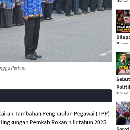
515 views
Dilap
311 views
unggu Perbup
Sebut
Polit
307 views
ncairan Tambahan Penghasilan Pegawai (TPP)
i lingkungan Pemkab Rokan hilir tahun 2025
Sorot