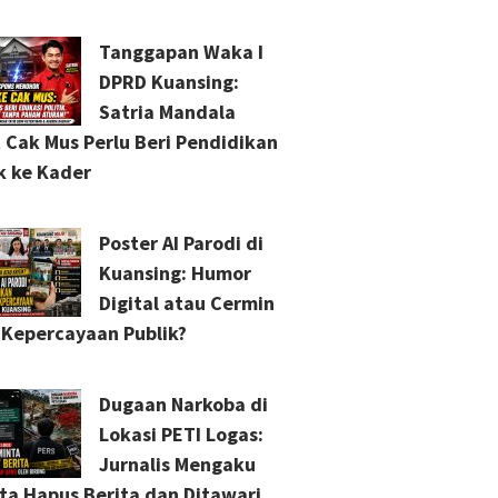
Tanggapan Waka I
DPRD Kuansing:
Satria Mandala
 Cak Mus Perlu Beri Pendidikan
ik ke Kader
Poster AI Parodi di
Kuansing: Humor
Digital atau Cermin
s Kepercayaan Publik?
Dugaan Narkoba di
Lokasi PETI Logas:
Jurnalis Mengaku
ta Hapus Berita dan Ditawari