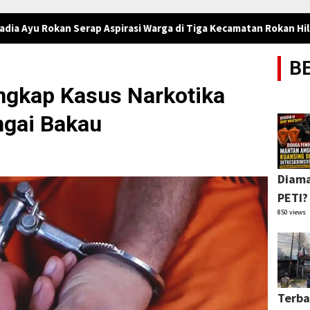
ap Aspirasi Warga di Tiga Kecamatan Rokan Hilir
Pembang
B
ngkap Kasus Narkotika
ngai Bakau
Diama
PETI?
850 views
Terba