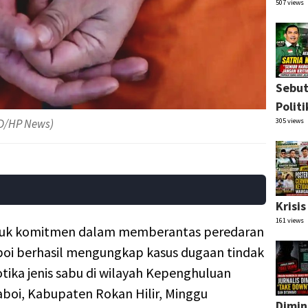
507 views
Sebut
Polit
305 views
 RD/HP News)
Krisi
161 views
tuk komitmen dalam memberantas peredaran
naboi berhasil mengungkap kasus dugaan tindak
ika jenis sabu di wilayah Kepenghuluan
boi, Kabupaten Rokan Hilir, Minggu
Dimin