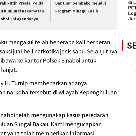
di 
rah Putih Presisi Polda
Bantuan Sembako melalui
PET
au Kunjungi Kecamatan
Program Minggu Kasih
Log
Ju
naboi, Ini Agendanya
elaku mengakui telah beberapa kali berperan
S
ksi jual beli narkotika jenis sabu. Selanjutnya
dibawa ke kantor Polsek Sinaboi untuk
lanjut.
dy H. Turnip membenarkan adanya
n narkoba tersebut di wilayah Kepenghuluan
Sinaboi telah mengungkap kasus peredaran
huluan Sungai Bakau. Kami mengucapkan
kat yang telah memberikan informasi