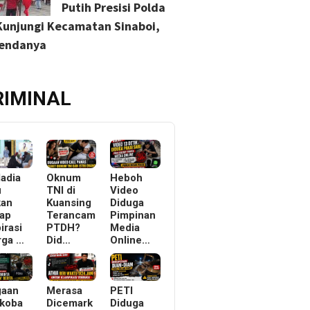
Putih Presisi Polda
Kunjungi Kecamatan Sinaboi,
gendanya
RIMINAL
ladia
Oknum
Heboh
u
TNI di
Video
kan
Kuansing
Diduga
ap
Terancam
Pimpinan
irasi
PTDH?
Media
rga …
Did…
Online…
gaan
Merasa
PETI
koba
Dicemark
Diduga