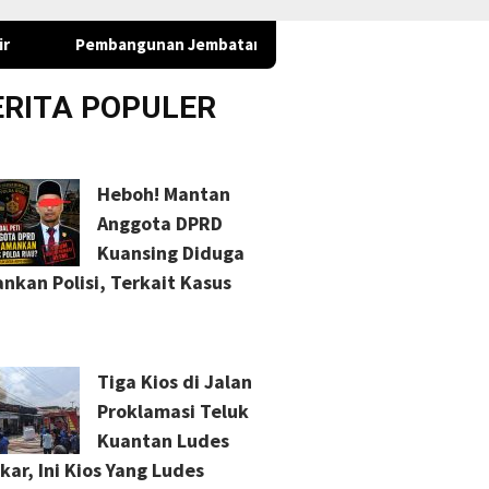
unan Jembatan Garuda di Rohil Masuki Tahapn Pengecatan Tian
ERITA POPULER
Heboh! Mantan
Anggota DPRD
Kuansing Diduga
nkan Polisi, Terkait Kasus
Tiga Kios di Jalan
Proklamasi Teluk
Kuantan Ludes
kar, Ini Kios Yang Ludes