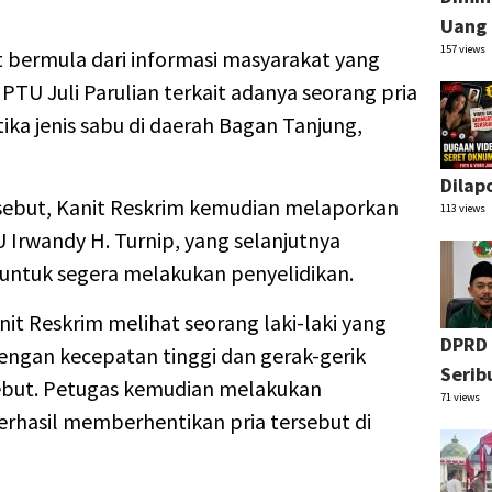
Uang 
157 views
 bermula dari informasi masyarakat yang
IPTU Juli Parulian terkait adanya seorang pria
a jenis sabu di daerah Bagan Tanjung,
Dilap
rsebut, Kanit Reskrim kemudian melaporkan
113 views
 Irwandy H. Turnip, yang selanjutnya
untuk segera melakukan penyelidikan.
nit Reskrim melihat seorang laki-laki yang
DPRD 
ngan kecepatan tinggi dan gerak-gerik
Serib
sebut. Petugas kemudian melakukan
71 views
erhasil memberhentikan pria tersebut di