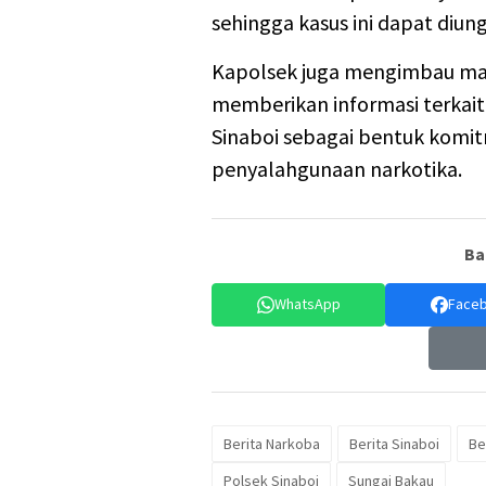
sehingga kasus ini dapat diung
Kapolsek juga mengimbau mas
memberikan informasi terkai
Sinaboi sebagai bentuk kom
penyalahgunaan narkotika.
Ba
WhatsApp
Face
Berita Narkoba
Berita Sinaboi
Ber
Polsek Sinaboi
Sungai Bakau