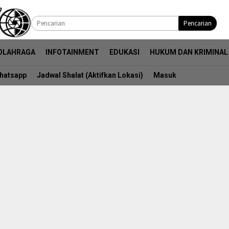
Pencarian
OLAHRAGA
INFOTAINMENT
EDUKASI
HUKUM DAN KRIMINAL
hatsapp
Jadwal Shalat (Aktifkan Lokasi)
Masuk