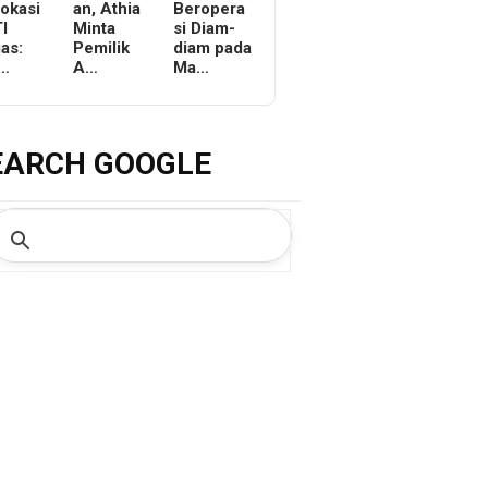
Lokasi
an, Athia
Beropera
I
Minta
si Diam-
as:
Pemilik
diam pada
r…
A…
Ma…
EARCH GOOGLE