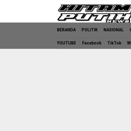
Loncat
ke
konten
BERANDA
POLITIK
NASIONAL
YOUTUBE
Facebook
TikTok
W