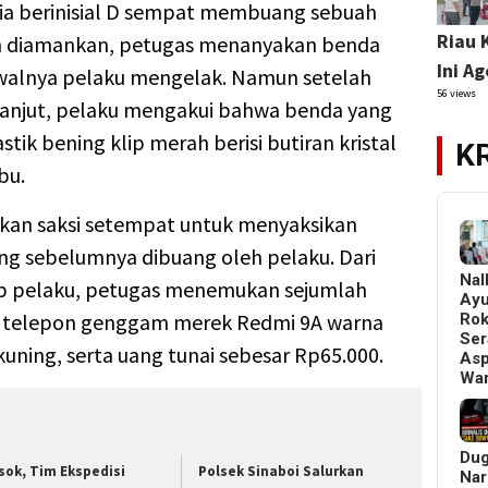
ria berinisial D sempat membuang sebuah
Riau 
lah diamankan, petugas menanyakan benda
Ini A
awalnya pelaku mengelak. Namun setelah
56 views
lanjut, pelaku mengakui bahwa benda yang
tik bening klip merah berisi butiran kristal
K
bu.
kan saksi setempat untuk menyaksikan
ng sebelumnya dibuang oleh pelaku. Dari
Nal
p pelaku, petugas menemukan sejumlah
Ay
it telepon genggam merek Redmi 9A warna
Ro
Ser
kuning, serta uang tunai sebesar Rp65.000.
Asp
Wa
Du
sok, Tim Ekspedisi
Polsek Sinaboi Salurkan
Nar