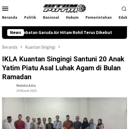
Loncat
Menu
ke
Mobile
konten
Beranda
Politik
Nasional
Hukum
Pemerintahan
Eduka
 Jembatan Garuda Air Hitam Rohil Terus Dikebut
News
Anggota
Beranda
Kuantan Singingi
IKLA Kuantan Singingi Santuni 20 Anak
Yatim Piatu Asal Luhak Agam di Bulan
Ramadan
Redaksi Adra
29 Maret 2025