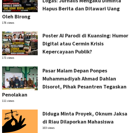
Logas: Jurnalis Mengaku Diminta
Hapus Berita dan Ditawari Uang
Oleh Birong
176 views
Poster AI Parodi di Kuansing: Humor
Digital atau Cermin Krisis
Kepercayaan Publik?
171 views
Pasar Malam Depan Ponpes
Muhammadiyah Ahmad Dahlan
Disorot, Pihak Pesantren Tegaskan
Penolakan
111 views
Diduga Minta Proyek, Oknum Jaksa
di Riau Dilaporkan Mahasiswa
103 views