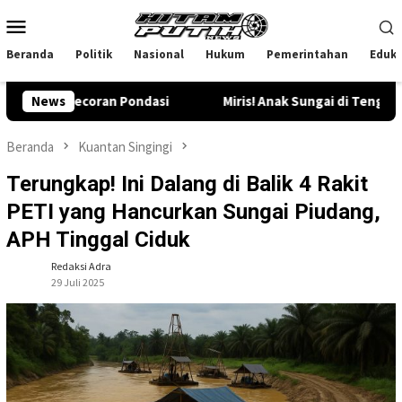
Loncat
Menu
ke
Mobile
konten
Beranda
Politik
Nasional
Hukum
Pemerintahan
Eduka
coran Pondasi
News
Miris! Anak Sungai di Tengah Permukima
Beranda
Kuantan Singingi
Terungkap! Ini Dalang di Balik 4 Rakit
PETI yang Hancurkan Sungai Piudang,
APH Tinggal Ciduk
Redaksi Adra
29 Juli 2025