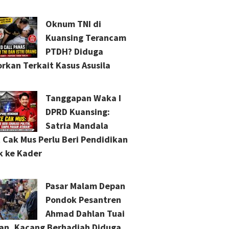
Oknum TNI di
Kuansing Terancam
PTDH? Diduga
orkan Terkait Kasus Asusila
Tanggapan Waka I
DPRD Kuansing:
Satria Mandala
 Cak Mus Perlu Beri Pendidikan
ik ke Kader
Pasar Malam Depan
Pondok Pesantren
Ahmad Dahlan Tuai
an, Kacang Berhadiah Diduga