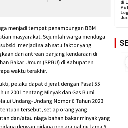
di 
PET
Log
Ju
duga menjadi tempat penampungan BBM
hatian masyarakat. Sejumlah warga menduga
S
ubsidi menjadi salah satu faktor yang
gkaan dan antrean panjang kendaraan di
Bahan Bakar Umum (SPBU) di Kabupaten
apa waktu terakhir.
kti, pelaku dapat dijerat dengan Pasal 55
un 2001 tentang Minyak dan Gas Bumi
elalui Undang-Undang Nomor 6 Tahun 2023
tentuan tersebut, setiap orang yang
an dan/atau niaga bahan bakar minyak yang
ipidana dengan pidana penjara paling lama 6