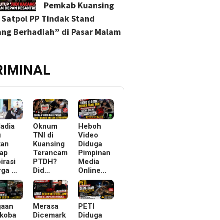
Pemkab Kuansing
 Satpol PP Tindak Stand
ng Berhadiah” di Pasar Malam
RIMINAL
ladia
Oknum
Heboh
u
TNI di
Video
kan
Kuansing
Diduga
ap
Terancam
Pimpinan
irasi
PTDH?
Media
rga …
Did…
Online…
gaan
Merasa
PETI
koba
Dicemark
Diduga