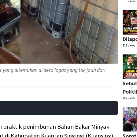
515 views
Dilap
312 views
yang ditemukan di desa logas yang tak jauh dari
Sebut
Polit
307 views
 praktik penimbunan Bahan Bakar Minyak
t di Kabupaten Kuantan Singingi (Kuansing).
Sorot