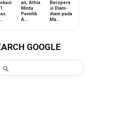
Lokasi
an, Athia
Beropera
I
Minta
si Diam-
as:
Pemilik
diam pada
r…
A…
Ma…
EARCH GOOGLE