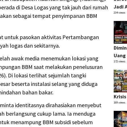
Jadi 
rada di Desa Logas yang tak jauh dari rumah
234 views
nakan sebagai tempat penyimpanan BBM
at untuk pasokan aktivitas Pertambangan
ayah logas dan sekitarnya.
Dimin
Uang 
telah awak media menemukan lokasi yang
172 views
mpungan BBM saat melakukan penelusuran
). Di lokasi terlihat sejumlah tangki
ar beserta instalasi selang yang diduga
mindahan bahan bakar.
Krisi
169 views
inta identitasnya dirahasiakan menyebut
telah berlangsung cukup lama. Ia menduga
untuk menampung BBM subsidi sebelum