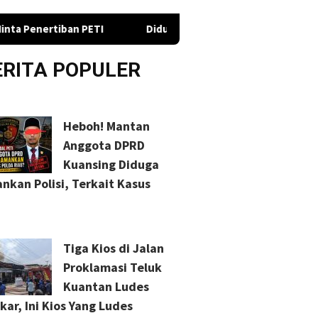
TI
Diduga Minta Proyek, Oknum Jaksa di Riau Dilaporkan
ERITA POPULER
Heboh! Mantan
Anggota DPRD
Kuansing Diduga
nkan Polisi, Terkait Kasus
Tiga Kios di Jalan
Proklamasi Teluk
Kuantan Ludes
kar, Ini Kios Yang Ludes