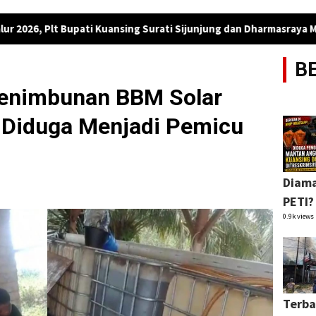
ti Kuansing Surati Sijunjung dan Dharmasraya Minta Penertiban PE
B
enimbunan BBM Solar
, Diduga Menjadi Pemicu
Diama
PETI?
0.9k views
Terba