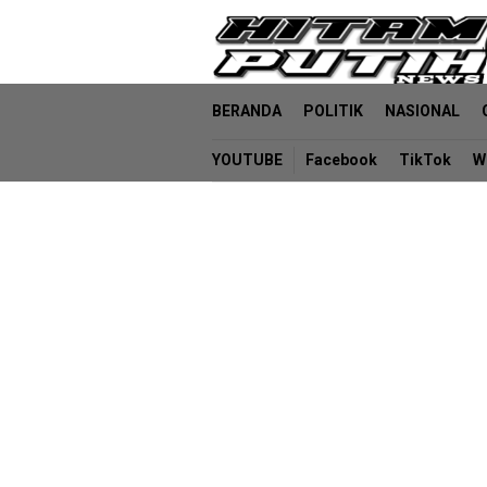
Loncat
ke
konten
BERANDA
POLITIK
NASIONAL
YOUTUBE
Facebook
TikTok
W