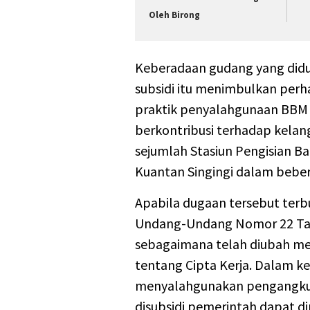
Oleh Birong
Keberadaan gudang yang di
subsidi itu menimbulkan per
praktik penyalahgunaan BBM s
berkontribusi terhadap kelan
sejumlah Stasiun Pengisian 
Kuantan Singingi dalam beber
Apabila dugaan tersebut terbu
Undang-Undang Nomor 22 Tah
sebagaimana telah diubah m
tentang Cipta Kerja. Dalam ke
menyalahgunakan pengangkut
disubsidi pemerintah dapat d