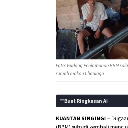
Foto: Gudang Penimbunan BBM solar 
rumah makan Chaniago
Buat Ringkasan AI
KUANTAN SINGINGI
– Dugaan
(BBM) subsidi kembali mencua