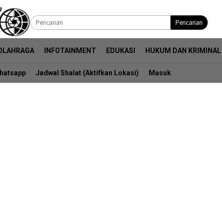
Pencarian
OLAHRAGA
INFOTAINMENT
EDUKASI
HUKUM DAN KRIMINAL
hatsapp
Jadwal Shalat (Aktifkan Lokasi)
Masuk