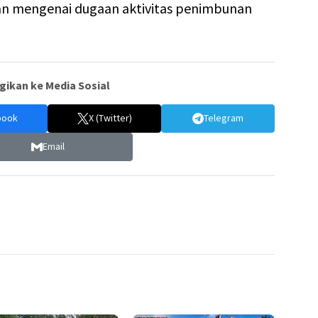
sian mengenai dugaan aktivitas penimbunan
gikan ke Media Sosial
book
X (Twitter)
Telegram
Email