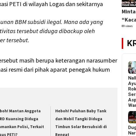
kasi PETI di wilayah Logas dan sekitarnya
Minta
“Kaca
unan BBM subsidi ilegal. Mana ada yang
89 views
ivitas tersebut diduga dibackup oleh
r tersebut.
K
tersebut masih berupa keterangan narasumber
si resmi dari pihak aparat penegak hukum
Nal
Ay
Ro
Ser
Asp
Wa
boh! Mantan Anggota
Heboh! Puluhan Baby Tank
RD Kuansing Diduga
dan Mobil Tangki Diduga
amankan Polisi, Terkait
Timbun Solar Bersubsidi di
Du
Nar
sus PETI?
Rengat