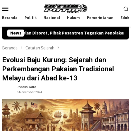
Loncat
Menu
ke
Mobile
konten
Beranda
Politik
Nasional
Hukum
Pemerintahan
Eduka
an Disorot, Pihak Pesantren Tegaskan Penolakan
News
Tang
Beranda
Catatan Sejarah
Evolusi Baju Kurung: Sejarah dan
Perkembangan Pakaian Tradisional
Melayu dari Abad ke-13
Redaksi Adra
6 November 2024