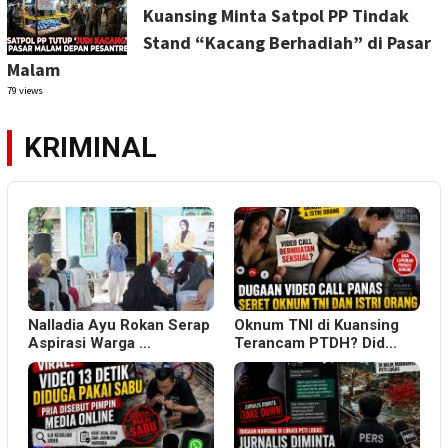
Kuansing Minta Satpol PP Tindak
Stand “Kacang Berhadiah” di Pasar
Malam
79 views
KRIMINAL
Nalladia Ayu Rokan Serap
Oknum TNI di Kuansing
Aspirasi Warga …
Terancam PTDH? Did…