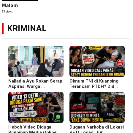
Malam
93 views
KRIMINAL
Nalladia Ayu Rokan Serap
Oknum TNI di Kuansing
Aspirasi Warga …
Terancam PTDH? Did…
Heboh Video Diduga
Dugaan Narkoba di Lokasi
Pimpinan Media Online…
PETI Logas: Jur…