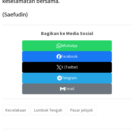
keselamatan bersama.
(Saefudin)
Bagikan ke Media Sosial
WhatsApp
Facebook
X (Twitter)
Telegram
Email
Kecelakaan
Lombok Tengah
Pasar jelojok