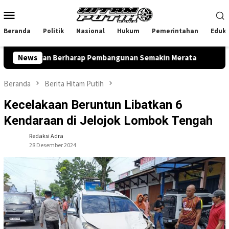
Loncat
Menu
ke
Mobile
konten
Beranda
Politik
Nasional
Hukum
Pemerintahan
Eduka
yu Rokan Berharap Pembangunan Semakin Merata
News
Hadiri Pa
Beranda
Berita Hitam Putih
Kecelakaan Beruntun Libatkan 6
Kendaraan di Jelojok Lombok Tengah
Redaksi Adra
28 Desember 2024