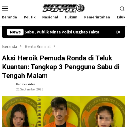
Loncat
Menu
ke
Mobile
konten
Beranda
Politik
Nasional
Hukum
Pemerintahan
Eduka
Sabu, Publik Minta Polisi Ungkap Fakta
News
Dugaan Narkoba d
Beranda
Berita Kriminal
Aksi Heroik Pemuda Ronda di Teluk
Kuantan: Tangkap 3 Pengguna Sabu di
Tengah Malam
Redaksi Adra
21 September 2025