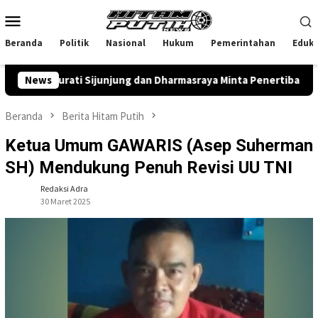
Loncat
Menu
ke
Mobile
konten
Beranda
Politik
Nasional
Hukum
Pemerintahan
Eduka
ng Surati Sijunjung dan Dharmasraya Minta Penertiban PETI
News
Beranda
Berita Hitam Putih
Ketua Umum GAWARIS (Asep Suherman
SH) Mendukung Penuh Revisi UU TNI
Redaksi Adra
30 Maret 2025