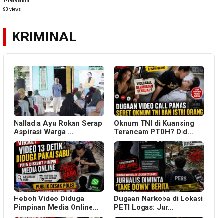
93 views
KRIMINAL
Nalladia Ayu Rokan Serap
Oknum TNI di Kuansing
Aspirasi Warga …
Terancam PTDH? Did…
Heboh Video Diduga
Dugaan Narkoba di Lokasi
Pimpinan Media Online…
PETI Logas: Jur…