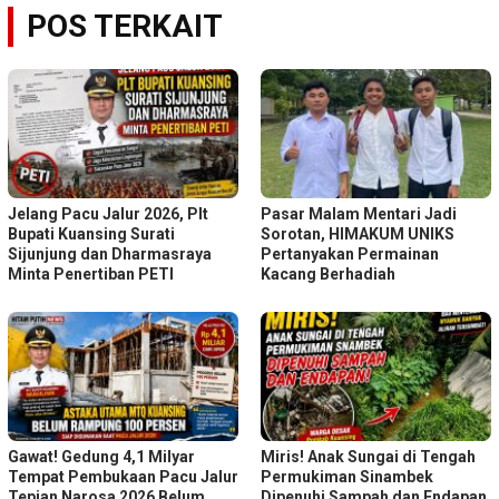
POS TERKAIT
Jelang Pacu Jalur 2026, Plt
Pasar Malam Mentari Jadi
Bupati Kuansing Surati
Sorotan, HIMAKUM UNIKS
Sijunjung dan Dharmasraya
Pertanyakan Permainan
Minta Penertiban PETI
Kacang Berhadiah
Gawat! Gedung 4,1 Milyar
Miris! Anak Sungai di Tengah
Tempat Pembukaan Pacu Jalur
Permukiman Sinambek
Tepian Narosa 2026 Belum
Dipenuhi Sampah dan Endapan,