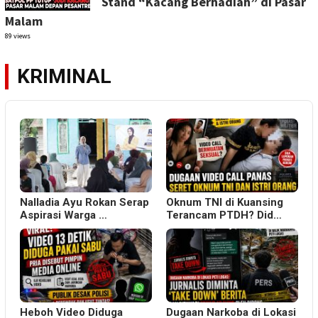
Stand “Kacang Berhadiah” di Pasar
Malam
89 views
KRIMINAL
Nalladia Ayu Rokan Serap
Oknum TNI di Kuansing
Aspirasi Warga …
Terancam PTDH? Did…
Heboh Video Diduga
Dugaan Narkoba di Lokasi