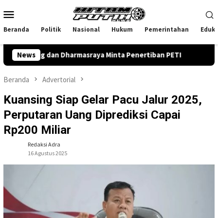
Loncat
Menu
ke
Mobile
konten
Beranda
Politik
Nasional
Hukum
Pemerintahan
Eduka
njung dan Dharmasraya Minta Penertiban PETI
News
Diduga Mint
Beranda
Advertorial
Kuansing Siap Gelar Pacu Jalur 2025,
Perputaran Uang Diprediksi Capai
Rp200 Miliar
Redaksi Adra
16 Agustus 2025