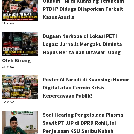
Oknum TNI di Kuansing Terancam
PTDH? Diduga Dilaporkan Terkait
Kasus Asusila
183 views
Dugaan Narkoba di Lokasi PETI
Logas: Jurnalis Mengaku Diminta
Hapus Berita dan Ditawari Uang
Oleh Birong
167 views
Poster AI Parodi di Kuansing: Humor
Digital atau Cermin Krisis
Kepercayaan Publik?
164 views
Soal Hearing Pengelolaan Plasma
Sawit PT JJP di DPRD Rohil, Ini
Penjelasan KSU Seribu Kubah