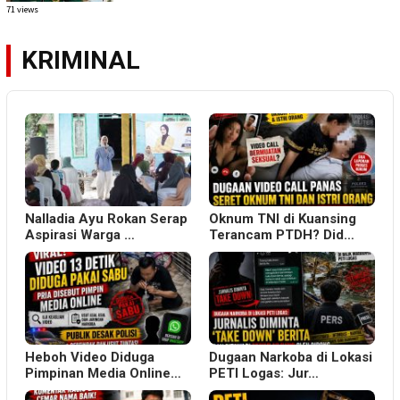
71 views
KRIMINAL
Nalladia Ayu Rokan Serap
Oknum TNI di Kuansing
Aspirasi Warga …
Terancam PTDH? Did…
Heboh Video Diduga
Dugaan Narkoba di Lokasi
Pimpinan Media Online…
PETI Logas: Jur…