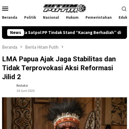
Loncat
Menu
ke
Mobile
konten
Beranda
Politik
Nasional
Hukum
Pemerintahan
Eduka
a Satpol PP Tindak Stand “Kacang Berhadiah” di Pasar Malam
News
Beranda
Berita Hitam Putih
LMA Papua Ajak Jaga Stabilitas dan
Tidak Terprovokasi Aksi Reformasi
Jilid 2
Redaksi
14 Juni 2026