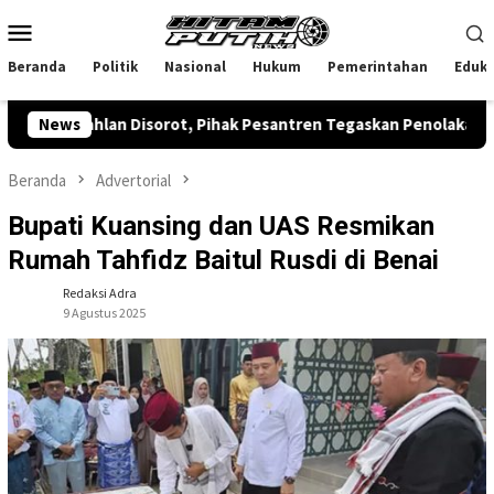
Loncat
Menu
ke
Mobile
konten
Beranda
Politik
Nasional
Hukum
Pemerintahan
Eduka
hlan Disorot, Pihak Pesantren Tegaskan Penolakan
News
Tan
Beranda
Advertorial
Bupati Kuansing dan UAS Resmikan
Rumah Tahfidz Baitul Rusdi di Benai
Redaksi Adra
9 Agustus 2025