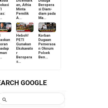
koba
Dicemark
Diduga
Lokasi
an, Athia
Beropera
I
Minta
si Diam-
as:
Pemilik
diam pada
r…
A…
Ma…
I
Heboh!
Korban
askan
PETI
Dugaan
oran
Gunakan
Pemerasa
hadap
Ekskavato
n Oknum
tman
r
Polsek
r…
Beropera
Ben…
s…
EARCH GOOGLE