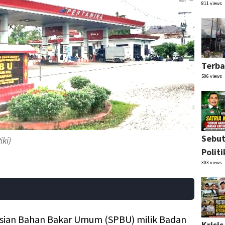
811 views
Terba
506 views
Sebut
iki)
Polit
303 views
isian Bahan Bakar Umum (SPBU) milik Badan
Krisi