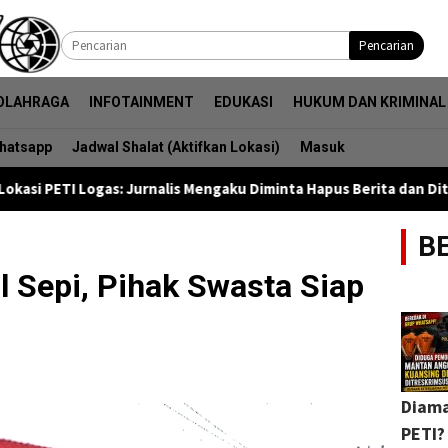
Pencarian
OLAHRAGA
INFOTAINMENT
EDUKASI
HUKUM DAN KRIMINAL
hatsapp
Jadwal Shalat (Aktifkan Lokasi)
Masuk
 Jurnalis Mengaku Diminta Hapus Berita dan Ditawari Uang Oleh B
B
 Sepi, Pihak Swasta Siap
Diama
PETI?