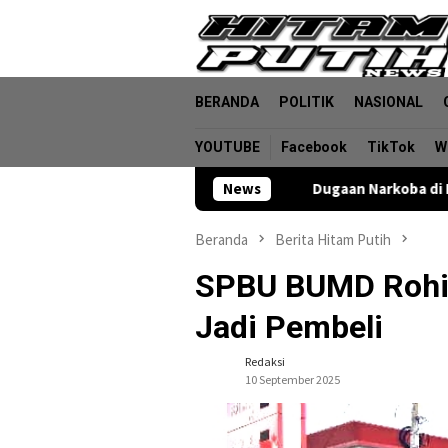
Loncat
ke
konten
BERANDA
POLITIK
NASIONAL
YOUTUBE
Facebook
TikTok
W
Dugaan Narkoba di Lokasi PETI Logas:
News
Beranda
Berita Hitam Putih
SPBU BUMD Rohil
Jadi Pembeli
Redaksi
10 September 2025