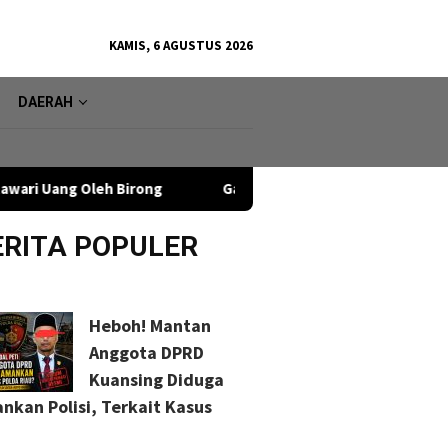
KAMIS, 6 AGUSTUS 2026
DAERAH
irong
Gawat! Warung Remang-Remang Menjamur di Dekat 
ERITA POPULER
Heboh! Mantan
Anggota DPRD
Kuansing Diduga
nkan Polisi, Terkait Kasus