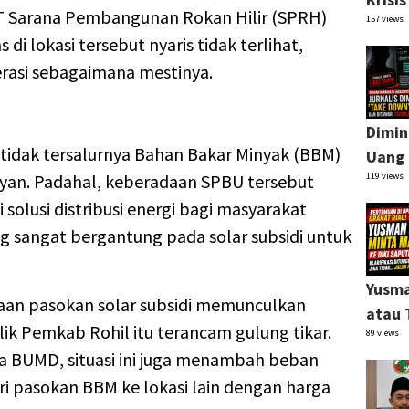
T Sarana Pembangunan Rokan Hilir (SPRH)
157 views
s di lokasi tersebut nyaris tidak terlihat,
rasi sebagaimana mestinya.
Dimin
 tidak tersalurnya Bahan Bakar Minyak (BBM)
Uang 
layan. Padahal, keberadaan SPBU tersebut
119 views
solusi distribusi energi bagi masyarakat
ng sangat bergantung pada solar subsidi untuk
Yusma
daan pasokan solar subsidi memunculkan
atau 
k Pemkab Rohil itu terancam gulung tikar.
89 views
a BUMD, situasi ini juga menambah beban
i pasokan BBM ke lokasi lain dengan harga