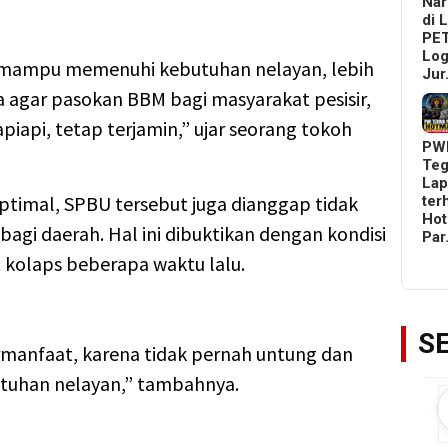
Nar
di 
PET
Log
 mampu memenuhi kebutuhan nelayan, lebih
Ju
ta agar pasokan BBM bagi masyarakat pesisir,
piapi, tetap terjamin,” ujar seorang tokoh
PW
Teg
Lap
 optimal, SPBU tersebut juga dianggap tidak
ter
Ho
agi daerah. Hal ini dibuktikan dengan kondisi
Pa
kolaps beberapa waktu lalu.
S
rmanfaat, karena tidak pernah untung dan
uhan nelayan,” tambahnya.