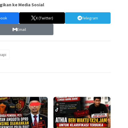
gikan ke Media Sosial
book
X (Twitter)
Telegram
Email
papi