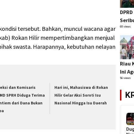
DPRD 
Serib
68 views
ondisi tersebut. Bahkan, muncul wacana agar
ab) Rokan Hilir mempertimbangkan menjual
 pihak swasta. Harapannya, kebutuhan nelayan
Riau 
Ini A
56 views
reksi dan Komisaris
Hari ini, Mahasiswa di Rokan
K
MD SPRH Diduga Terima
Hilir Gelar Aksi Soroti Isu
ntiem dari Dana Bukan
Nasional Hingga Isu Daerah
ba
Du